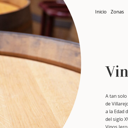
Inicio
Zonas
Vin
A tan solo
de Villare
a la Edad 
del siglo 
Vinos Jer