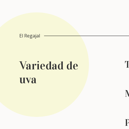
El Regajal
Variedad de
T
uva
P