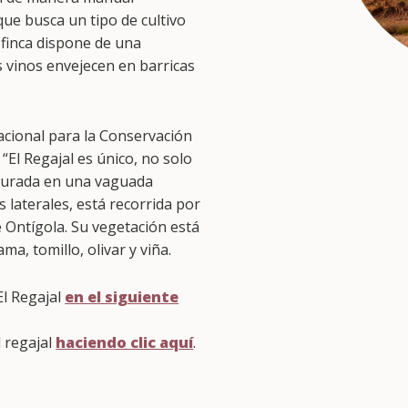
que busca un tipo de cultivo
a finca dispone de una
s vinos envejecen en barricas
acional para la Conservación
“El Regajal es único, no solo
cturada en una vaguada
s laterales, está recorrida por
e Ontígola. Su vegetación está
a, tomillo, olivar y viña.
El Regajal
en el siguiente
l regajal
hac
iendo clic aquí
.