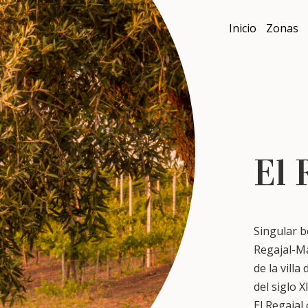
Inicio
Zonas
El 
Singular b
Regajal-Ma
de la vill
del siglo 
El Regajal