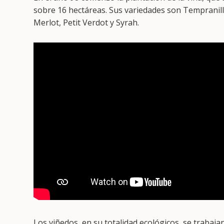
sobre 16 hectáreas. Sus variedades son Tempranil
Merlot, Petit Verdot y Syrah.
Los viñedos, en su totalidad ecológicos, se traba