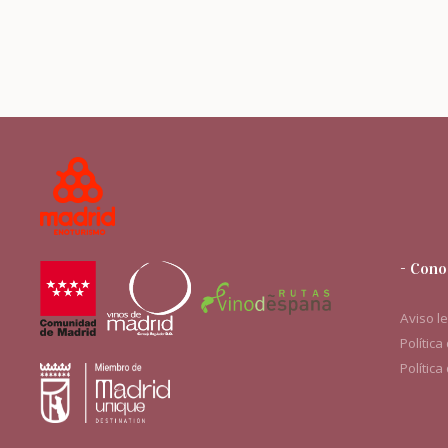
- Cono
Aviso l
Política
Política