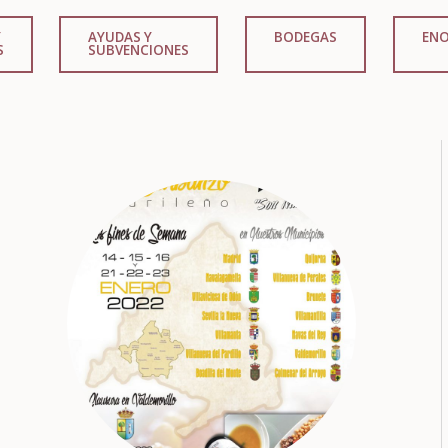
Y
AYUDAS Y
BODEGAS
EN
S
SUBVENCIONES