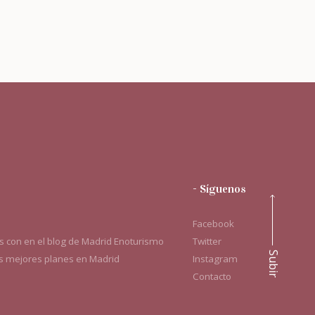
- Síguenos
Facebook
 con en el blog de Madrid Enoturismo
Twitter
Subir
os mejores planes en Madrid
Instagram
Contacto