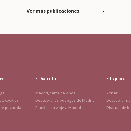
Ver más publicaciones
ce
- Disfruta
- Explora
egal
Madrid, tierra de vinos
Zonas
 de cookies
Descubre las bodegas de Madrid
Descubre más
 de privacidad
Planifica tu viaje a Madrid
Disfruta de l