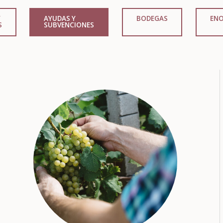
Y
AYUDAS Y
BODEGAS
EN
S
SUBVENCIONES