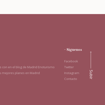
- Síguenos
Facebook
 con en el blog de Madrid Enoturismo
Twitter
Subir
os mejores planes en Madrid
Instagram
Contacto