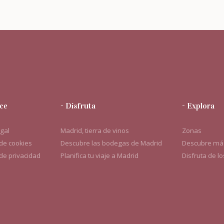
ce
- Disfruta
- Explora
egal
Madrid, tierra de vinos
Zonas
 de cookies
Descubre las bodegas de Madrid
Descubre más
 de privacidad
Planifica tu viaje a Madrid
Disfruta de l