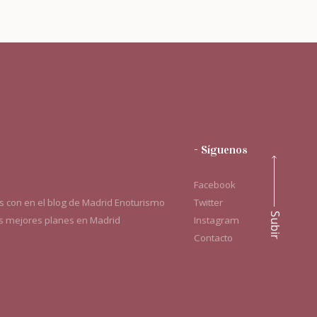
- Síguenos
Facebook
 con en el blog de Madrid Enoturismo
Twitter
Subir
os mejores planes en Madrid
Instagram
Contacto