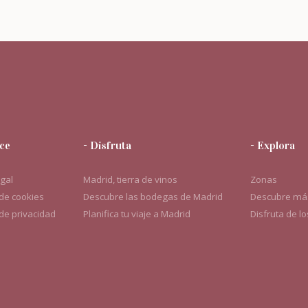
ce
- Disfruta
- Explora
egal
Madrid, tierra de vinos
Zonas
 de cookies
Descubre las bodegas de Madrid
Descubre más
 de privacidad
Planifica tu viaje a Madrid
Disfruta de l