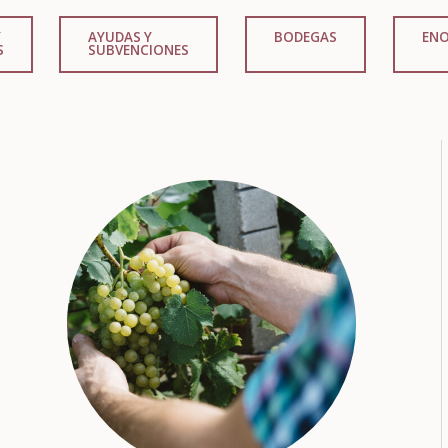
Y
AYUDAS Y
BODEGAS
EN
S
SUBVENCIONES