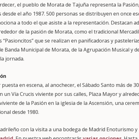
ardecer, el pueblo de Morata de Tajuña representa la Pasión
 desde el año 1987. 500 personas se distribuyen en once esc
ociona a todo el que asiste a la representación. Destacan a
rededor de la pasión de Morata, como el tradicional Mercad
s “Pasioncitos” que se realizan en panificadoras y pastelería
de Banda Municipal de Morata, de la Agrupación Musical y d
la jornada.
hón
 puesta en escena, al anochecer, el Sábado Santo más de 30
un Vía Crucis viviente por sus calles, Plaza Mayor y alrede
iviente de la Pasión en la iglesia de la Ascensión, una cere
ional desde 1980.
adrileño con la visita a una bodega de Madrid Enoturismo y 
adrid
. En nuestra web encontrarás
varias opciones
. Hasta