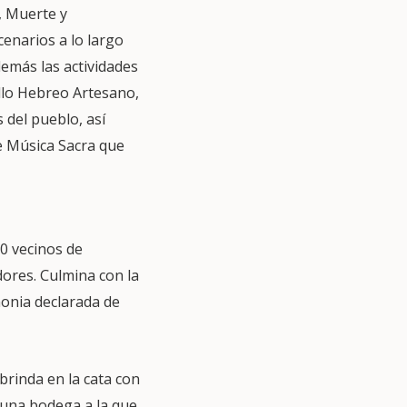
, Muerte y
enarios a lo largo
demás las actividades
illo Hebreo Artesano,
s del pueblo, así
e Música Sacra que
0 vecinos de
dores. Culmina con la
monia declarada de
brinda en la cata con
 una bodega a la que