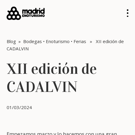
Blog
»
Bodegas
•
Enoturismo
•
Ferias
» XII edición de
CADALVIN
XII edición de
CADALVIN
01/03/2024
Empezamos marzo y lo hacemos con una gran