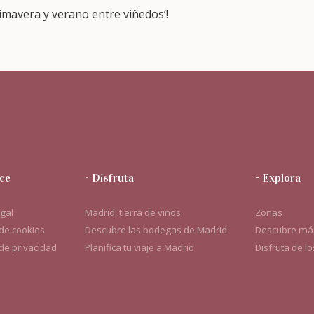
imavera y verano entre viñedos’!
ce
- Disfruta
- Explora
egal
Madrid, tierra de vinos
Zonas
 de cookies
Descubre las bodegas de Madrid
Descubre más
 de privacidad
Planifica tu viaje a Madrid
Disfruta de l