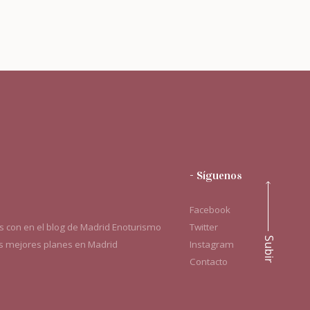
- Síguenos
Facebook
 con en el blog de Madrid Enoturismo
Twitter
Subir
os mejores planes en Madrid
Instagram
Contacto