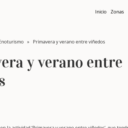
Inicio
Zonas
Enoturismo
» Primavera y verano entre viñedos
era y verano entre
s
 en la actividad ‘Primavera y verano entre viñedos’, que ten