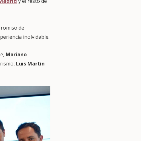
 Madrid
y el resto de
romiso de
eriencia inolvidable.
te,
Mariano
Turismo,
Luis Martín