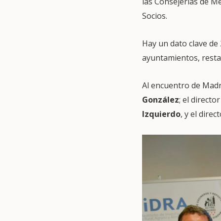
las Consejerías de M
Socios.
Hay un dato clave de
ayuntamientos, restau
Al encuentro de Madr
González
; el directo
Izquierdo
, y el direc