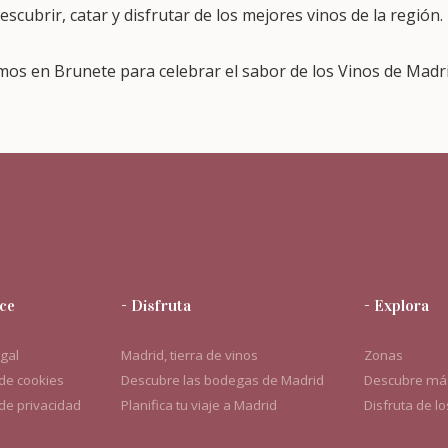
scubrir, catar y disfrutar de los mejores vinos de la región.
mos en Brunete para celebrar el sabor de los Vinos de Madri
ce
- Disfruta
- Explora
egal
Madrid, tierra de vinos
Zonas
 de cookies
Descubre las bodegas de Madrid
Descubre más
 de privacidad
Planifica tu viaje a Madrid
Disfruta de l