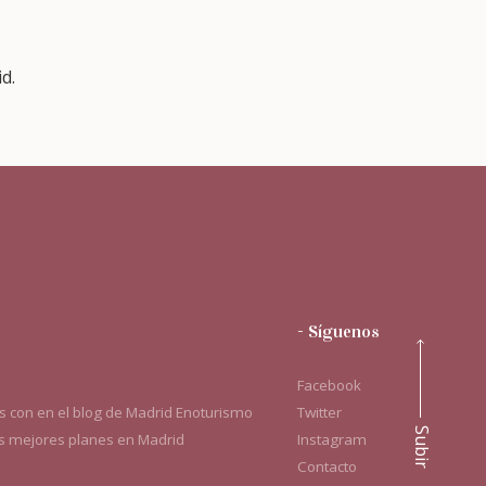
d.
- Síguenos
Facebook
 con en el blog de Madrid Enoturismo
Twitter
Subir
os mejores planes en Madrid
Instagram
Contacto