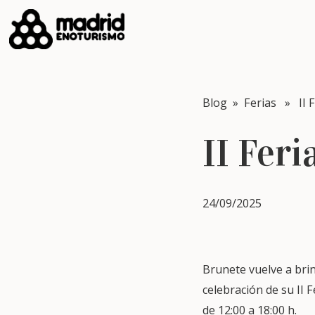
Blog
»
Ferias
» II Fe
II Feri
24/09/2025
Brunete vuelve a bri
celebración de su II 
de 12:00 a 18:00 h.