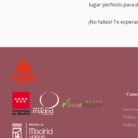
lugar perfecto para de
¡No faltes! Te espera
- Cono
Aviso l
Política
Política