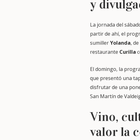
y divulga
La jornada del sábado
partir de ahí, el pro
sumiller
Yolanda
, de
restaurante
Curilla
c
El domingo, la progr
que presentó una ta
disfrutar de una pon
San Martín de Valdeigl
Vino, cu
valor la