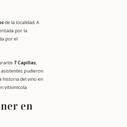
os
de la localidad. A
entada por la
da por el
aurante
7 Capillas
,
s asistentes pudieron
la historia del vino en
n vitivinícola.
oner en