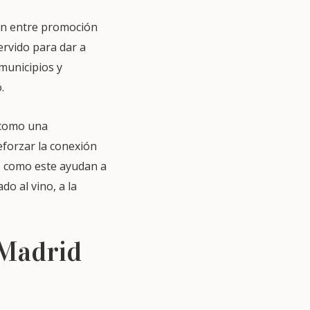
ión entre promoción
ervido para dar a
 municipios y
o.
 como una
eforzar la conexión
s como este ayudan a
o al vino, a la
 Madrid