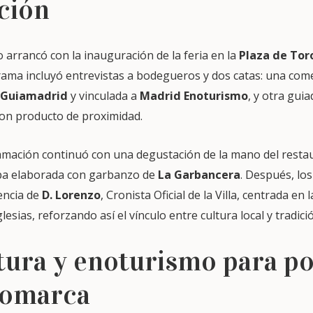
ción
 arrancó con la inauguración de la feria en la
Plaza de Tor
grama incluyó entrevistas a bodegueros y dos catas: una com
Guiamadrid
y vinculada a
Madrid Enoturismo
, y otra guia
on producto de proximidad.
amación continuó con una degustación de la mano del rest
pa elaborada con garbanzo de
La Garbancera
. Después, lo
encia de
D. Lorenzo
, Cronista Oficial de la Villa, centrada en 
esias, reforzando así el vínculo entre cultura local y tradició
ltura y enoturismo para p
 comarca