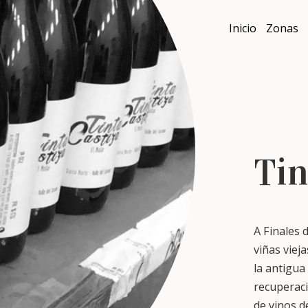
Inicio
Zonas
Tin
A Finales 
viñas viej
la antigua
recuperaci
de vinos d