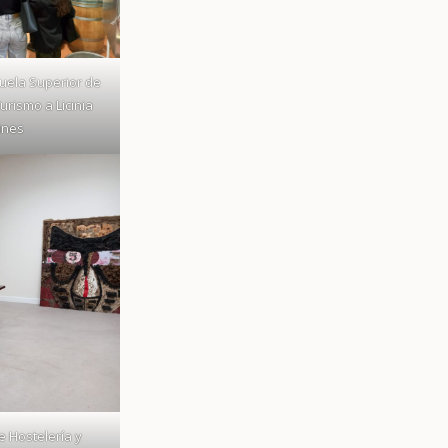
cuela Superior de
urismo a Licinia
ines
e Hostelería y