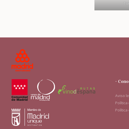
Tur
- Cono
Aviso l
Política
Política