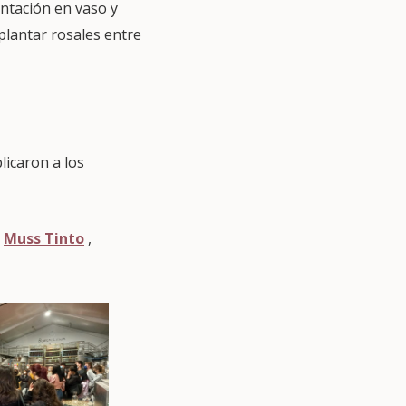
antación en vaso y
 plantar rosales entre
licaron a los
y
Muss Tinto
,