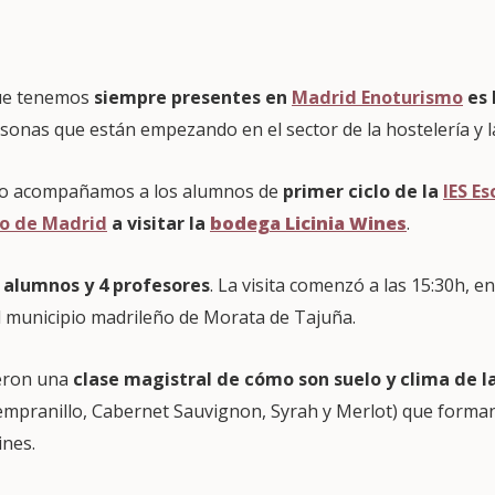
que tenemos
siempre presentes en
Madrid Enoturismo
es 
rsonas que están empezando en el sector de la hostelería y 
zo acompañamos a los alumnos de
primer ciclo de la
IES E
mo de Madrid
a visitar la
bodega Licinia
Wines
.
 alumnos y 4 profesores
. La visita comenzó a las 15:30h, e
l municipio madrileño de Morata de Tajuña.
ieron una
clase magistral de cómo son suelo y clima de l
empranillo, Cabernet Sauvignon, Syrah y Merlot) que forman
ines.