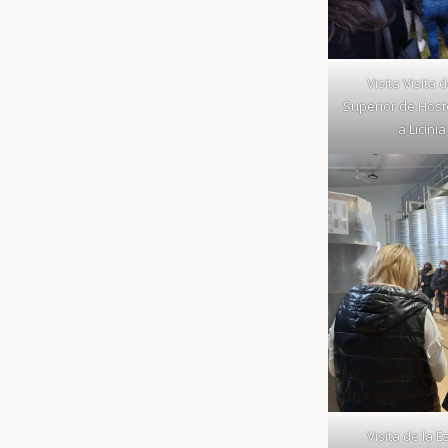
Visita Visita 
Superior de Host
a Licini
Visita de la 