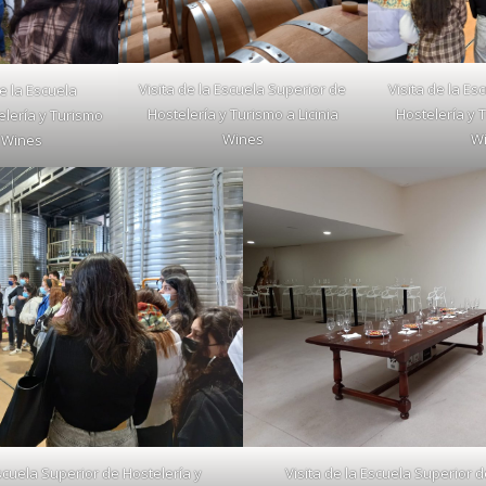
Visita de la Escuela Superior de
Visita de la Es
de la Escuela
Hostelería y Turismo a Licinia
Hostelería y T
elería y Turismo
Wines
W
a Wines
Escuela Superior de Hostelería y
Visita de la Escuela Superior d