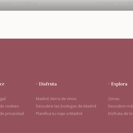
ismo a Licinia Wines
Turismo a Licinia W
ce
- Disfruta
- Explora
egal
Madrid, tierra de vinos
Zonas
 de cookies
Descubre las bodegas de Madrid
Descubre más
 de privacidad
Planifica tu viaje a Madrid
Disfruta de l