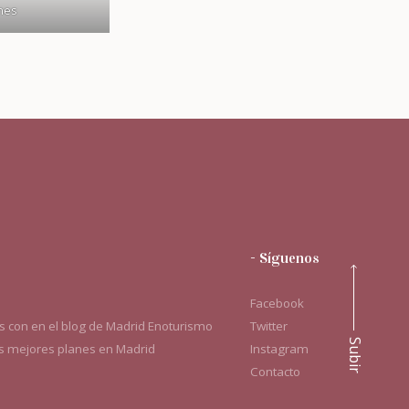
ines
- Síguenos
Facebook
 con en el blog de Madrid Enoturismo
Twitter
Subir
os mejores planes en Madrid
Instagram
Contacto