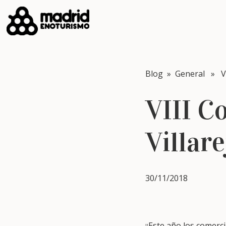
Blog
»
General
» VII
VIII C
Villar
30/11/2018
¡¡Este año los comer