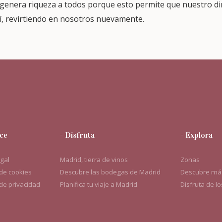
genera riqueza a todos porque esto permite que nuestro di
í, revirtiendo en nosotros nuevamente.
ce
- Disfruta
- Explora
egal
Madrid, tierra de vinos
Zonas
 de cookies
Descubre las bodegas de Madrid
Descubre más
 de privacidad
Planifica tu viaje a Madrid
Disfruta de l