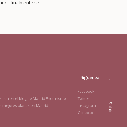
nero finalmente se
- Síguenos
Facebook
 con en el blog de Madrid Enoturismo
Twitter
Subir
os mejores planes en Madrid
Instagram
Contacto