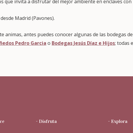
tos que invita a disfrutar del mejor ambiente en enclaves con 
 desde Madrid (Pavones).
si te animas, antes puedes conocer algunas de las bodegas d
ñedos Pedro Garcia
o
Bodegas Jesús Díaz e Hijos
; todas 
ce
- Disfruta
- Explora