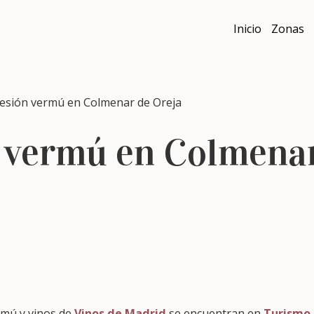
Inicio
Zonas
sión vermú en Colmenar de Oreja
 vermú en Colmena
rmú y vinos de
Vinos de Madrid
se encuentran en
Turismo 