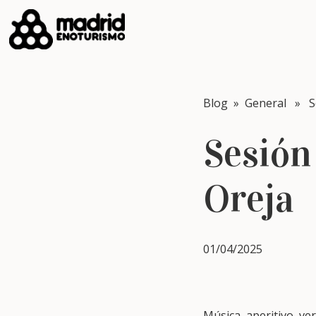
Blog
»
General
» Se
Sesión
Oreja
01/04/2025
Música, aperitivo, ve