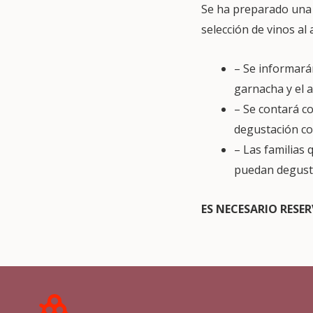
Se ha preparado una 
selección de vinos al 
– Se informarán
garnacha y el al
– Se contará co
degustación co
– Las familias 
puedan degusta
ES NECESARIO RESER