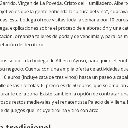
rrido, Virgen de La Poveda, Cristo del Humilladero, Albert
etivo es que la gente entienda la cultura del vino”, subraya
s. Esta bodega ofrece visitas toda la semana por 10 euros. 
ga, explicaciones sobre el proceso de elaboración y una cata
ación, organiza talleres de poda y de vendimia y, para los
tación del territorio.
rios se ubica la bodega de Alberto Ayuso, para quien el eno
su negocio. Cuenta con una amplia oferta de actividades que
r 10 euros (incluye cata de tres vinos) hasta un paseo a cabal
lle de las Tórtolas. El precio es de 50 euros, que se amplían 
rante de la zona. Existe también la opción de contratar una
sos restos medievales y el renacentista Palacio de Villena
 de juegos que incluye tirolina y tiro con arco.
n tradicional