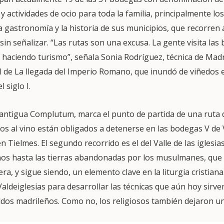
as y actividades de ocio para toda la familia, principalmente l
la gastronomía y la historia de sus municipios, que recorren 
 sin señalizar. “Las rutas son una excusa. La gente visita la
 haciendo turismo”, señala Sonia Rodríguez, técnica de Madr
el de La llegada del Imperio Romano, que inundó de viñedos e
 siglo I.
 antigua Complutum, marca el punto de partida de una ruta q
ados al vino están obligados a detenerse en las bodegas V d
n Tielmes. El segundo recorrido es el del Valle de las iglesia
nos hasta las tierras abandonadas por los musulmanes, que 
era, y sigue siendo, un elemento clave en la liturgia cristiana
Valdeiglesias para desarrollar las técnicas que aún hoy sirve
aldos madrileños. Como no, los religiosos también dejaron u