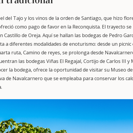
s el del Tajo y los vinos de la orden de Santiago, que hizo flo
 ofreció como pago de favor en la Reconquista. El trayecto se i
n Castillo de Oreja. Aquí se hallan las bodegas de Pedro Garcí
ta a diferentes modalidades de enoturismo: desde un picnic 
uarta ruta, Camino de reyes, se prolonga desde Navalcarner
cuentran las bodegas Viñas El Regajal, Cortijo de Carlos III 
er la bodega, ofrece la oportunidad de visitar su Museo del
eva de Navalcarnero que se empleaba para conservar los cald
.