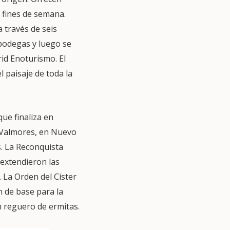
os fines de semana.
a través de seis
s bodegas y luego se
id Enoturismo. El
l paisaje de toda la
ue finaliza en
e Valmores, en Nuevo
s. La Reconquista
extendieron las
. La Orden del Císter
n de base para la
n reguero de ermitas.