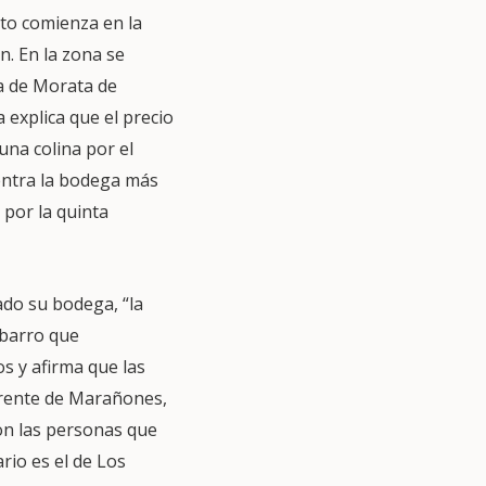
cto comienza en la
n. En la zona se
ga de Morata de
 explica que el precio
una colina por el
uentra la bodega más
 por la quinta
ado su bodega, “la
 barro que
os y afirma que las
erente de Marañones,
on las personas que
ario es el de Los