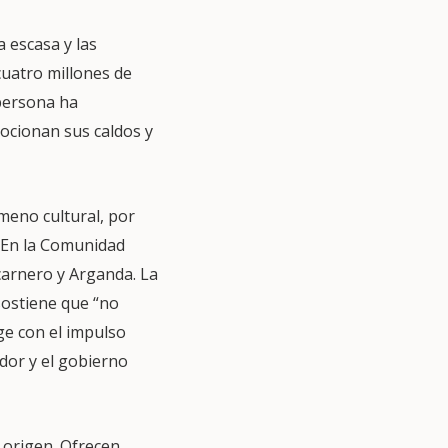
 escasa y las
cuatro millones de
 persona ha
ocionan sus caldos y
meno cultural, por
. En la Comunidad
carnero y Arganda. La
sostiene que “no
rge con el impulso
ador y el gobierno
 origen. Ofrecen