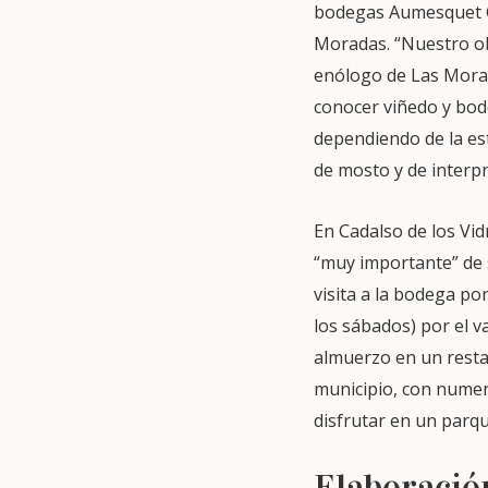
bodegas Aumesquet Ga
Moradas. “Nuestro obj
enólogo de Las Morada
conocer viñedo y bode
dependiendo de la est
de mosto y de interpre
En Cadalso de los Vid
“muy importante” de 
visita a la bodega po
los sábados) por el va
almuerzo en un restau
municipio, con numero
disfrutar en un parque
Elaboració