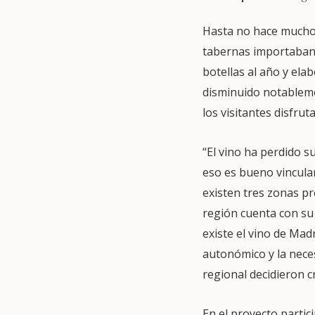
Hasta no hace mucho,
tabernas importaban 
botellas al año y el
disminuido notableme
los visitantes disfru
“El vino ha perdido 
eso es bueno vincular
existen tres zonas pr
región cuenta con su
existe el vino de Madr
autonómico y la neces
regional decidieron 
En el proyecto parti