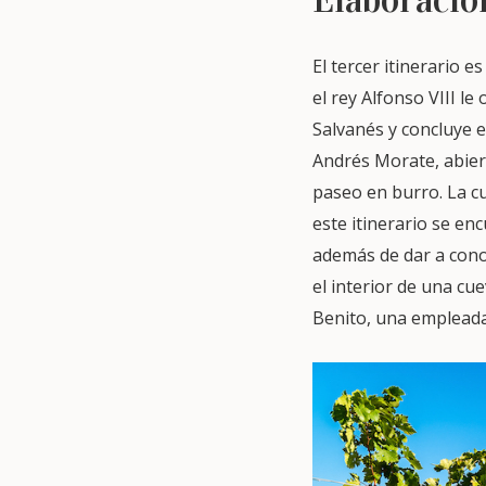
El tercer itinerario e
el rey Alfonso VIII le
Salvanés y concluye e
Andrés Morate, abier
paseo en burro. La c
este itinerario se en
además de dar a conoc
el interior de una cu
Benito, una empleada