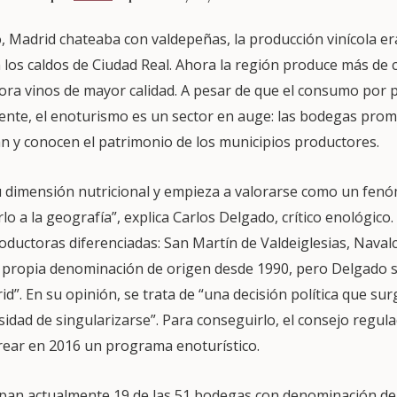
 Madrid chateaba con valdepeñas, la producción vinícola era
los caldos de Ciudad Real. Ahora la región produce más de 
abora vinos de mayor calidad. A pesar de que el consumo por
nte, el enoturismo es un sector en auge: las bodegas prom
tan y conocen el patrimonio de los municipios productores.
su dimensión nutricional y empieza a valorarse como un fenó
lo a la geografía”, explica Carlos Delgado, crítico enológico
oductoras diferenciadas: San Martín de Valdeiglesias, Naval
 propia denominación de origen desde 1990, pero Delgado 
id”. En su opinión, se trata de “una decisión política que su
idad de singularizarse”. Para conseguirlo, el consejo regul
crear en 2016 un programa enoturístico.
cipan actualmente 19 de las 51 bodegas con denominación de