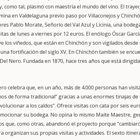
y, como tal, plasmó con maestría el mundo del vino. El traye
mina en Valdelaguna previo paso por Villaconejos y Chinchó
ores Pablo Morate, Señorío del Val Azul y Licinia, una bode
itas de lunes a viernes por 12 euros. El enólogo Óscar García
uye los viñedos, que están en Chinchón y son vigilados desde 
, una fortificación del siglo XV. En Chinchón también se enc
 Del Nero. Fundada en 1870, hace tres años que está dirigida
ro celebra que, en un año, más de 4.000 personas han visit
nos de forma tradicional” gracias a unas enormes tinajas de
volucionar a los caldos”. Ofrece visitas con cata por seis eur
romocionar su bodega. No opina lo mismo Maite Maestre, g
os que, como otras, abandonó el proyecto porque “cambiar
 organizan sus propias visitas y actividades. El sexto itiner