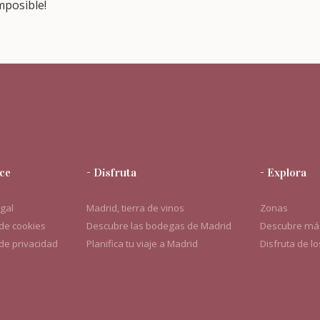
mposible!
ce
- Disfruta
- Explora
egal
Madrid, tierra de vinos
Zonas
 de cookies
Descubre las bodegas de Madrid
Descubre más
 de privacidad
Planifica tu viaje a Madrid
Disfruta de l