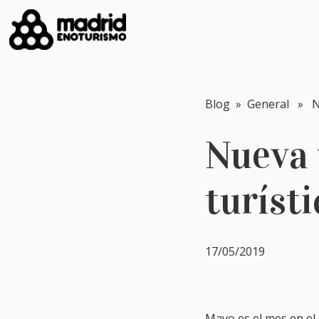
Blog
»
General
» Nue
Nueva 
turíst
17/05/2019
Mayo es el mes en el 