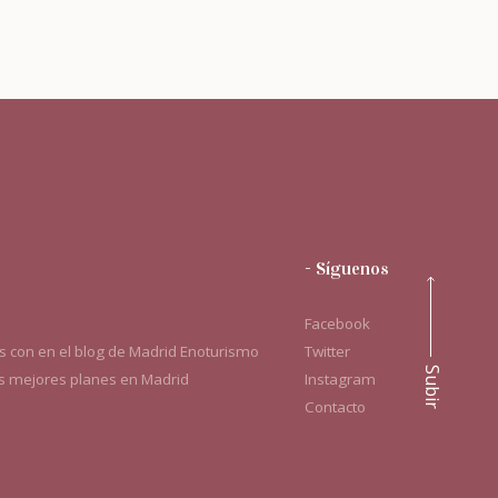
- Síguenos
Facebook
 con en el blog de Madrid Enoturismo
Twitter
Subir
os mejores planes en Madrid
Instagram
Contacto