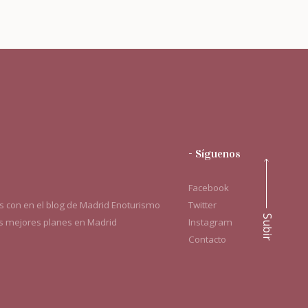
- Síguenos
Facebook
 con en el blog de Madrid Enoturismo
Twitter
Subir
os mejores planes en Madrid
Instagram
Contacto