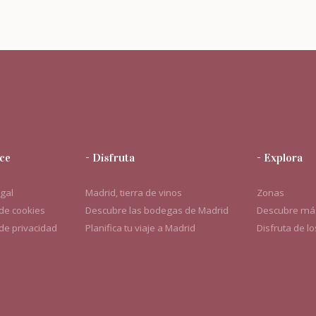
ce
- Disfruta
- Explora
egal
Madrid, tierra de vinos
Zonas
 de cookies
Descubre las bodegas de Madrid
Descubre más
 de privacidad
Planifica tu viaje a Madrid
Disfruta de l