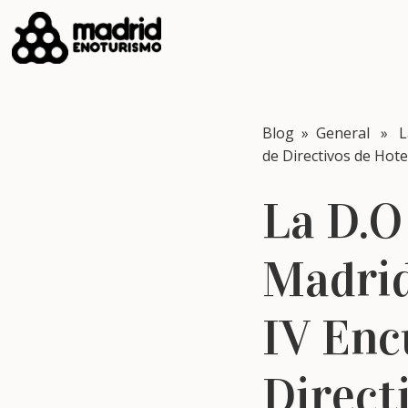
Blog
»
General
» La 
de Directivos de Hot
La D.O
Madrid
IV Enc
Direct