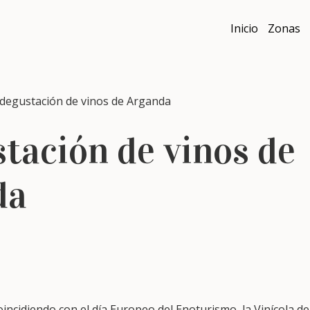
Inicio
Zonas
egustación de vinos de Arganda
stación de vinos de
da
oincidiendo con el día Europeo del Enoturismo, la Vinícola d