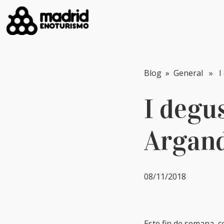
Blog
»
General
» I d
I degu
Argan
08/11/2018
Este fin de semana, c