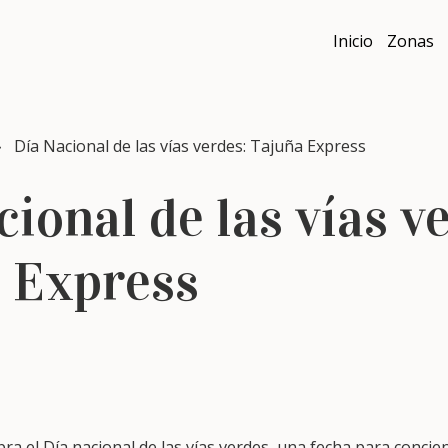
Inicio
Zonas
Día Nacional de las vías verdes: Tajuña Express
ional de las vías v
 Express
bra el Día nacional de las vías verdes, una fecha para concie