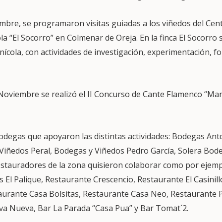
embre, se programaron visitas guiadas a los viñedos del Cen
ola “El Socorro” en Colmenar de Oreja. En la finca El Socorro 
vinícola, con actividades de investigación, experimentación, f
 Noviembre se realizó el II Concurso de Cante Flamenco “Man
degas que apoyaron las distintas actividades: Bodegas Ant
Viñedos Peral, Bodegas y Viñedos Pedro García, Solera Bod
estauradores de la zona quisieron colaborar como por ejem
 El Palique, Restaurante Crescencio, Restaurante El Casinil
aurante Casa Bolsitas, Restaurante Casa Neo, Restaurante 
ava Nueva, Bar La Parada “Casa Pua” y Bar Tomat´2.