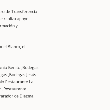
tro de Transferencia
se realiza apoyo
ormación y
uel Blanco, el
onio Benito ,Bodegas
egas ,Bodegas Jesús
plo Restaurante La
lo ,Restaurante
Parador de Diezma,