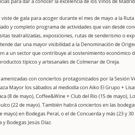
ncias para dar a conocer la excelencia de los Vinos de Madrid
viste de gala para acoger durante el mes de mayo a la Ruta d
iado y completo programa de actividades que van desde conci
sitas teatralizadas, exposiciones, rutas de senderismo o exp
retende dar una mayor visibilidad a la Denominación de Origen
n a un sector que contribuye al sostenimiento económico d
productos típicos y artesanales de Colmenar de Oreja.
 amenizadas con conciertos protagonizados por la Sesión 
laza Mayor los sábados al mediodía con Aiko El Grupo + Lisa
aca (8 de mayo), Coffee&Wine + Club del Río (15 de mayo),
lco (22 de mayo). También habrá conciertos en las bodegas
e mayo) en Bodegas Peral, o el de Concuerda y más (23 y 30
 y Bodegas Jesús Díaz.