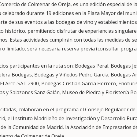
 Comercio de Colmenar de Oreja, es una edición especial de la 
 celebrado durante 19 ediciones en la Plaza Mayor del muni
arte de sus eventos a las bodegas de vino y establecimiento
o histórico, permitiendo disfrutar de experiencias singulare
os. Estas actividades cumplirán con todas las medidas de se
ro limitado, será necesaria reserva previa (consultar progra
os participantes en la ruta son: Bodegas Peral, Bodegas Jes
lera Bodegas, Bodegas y Viñedos Pedro García, Bodegas An
 El Arco-SAT 2900, Bodegas Cristian García Herrero, Enotur
as y Salazones Sanz Galán, Museo de Piedra y Floristería Bo
 citadas, colaboran en el programa el Consejo Regulador de
d, el Instituto Madrileño de Investigación y Desarrollo Rura
 de la Comunidad de Madrid, la Asociación de Empresarios d
miento de Colmenar de Oreja.