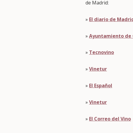
de Madrid:
»
El diario de Madri
»
Ayuntamiento de 
»
Tecnovino
»
Vinetur
»
El Español
»
Vinetur
»
El Correo del Vino