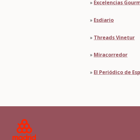
»
Excelencias Gour
»
Esdiario
»
Threads Vinetur
»
Miracorredor
»
El Periódico de Es