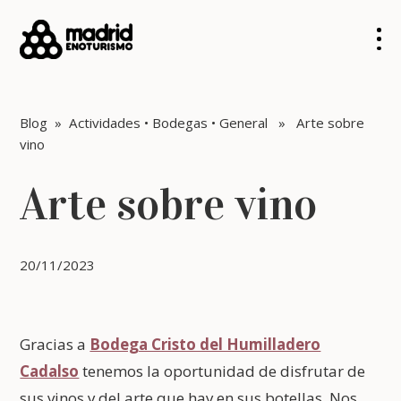
Blog
»
Actividades
•
Bodegas
•
General
» Arte sobre
vino
Arte sobre vino
20/11/2023
Gracias a
Bodega Cristo del Humilladero
Cadalso
tenemos la oportunidad de disfrutar de
sus vinos y del arte que hay en sus botellas. Nos