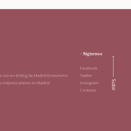
- Síguenos
Facebook
 con en el blog de Madrid Enoturismo
Twitter
Subir
os mejores planes en Madrid
Instagram
Contacto