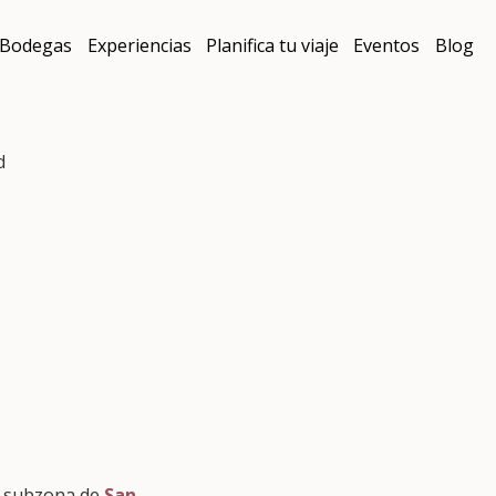
Bodegas
Experiencias
Planifica tu viaje
Eventos
Blog
d
a subzona de
San