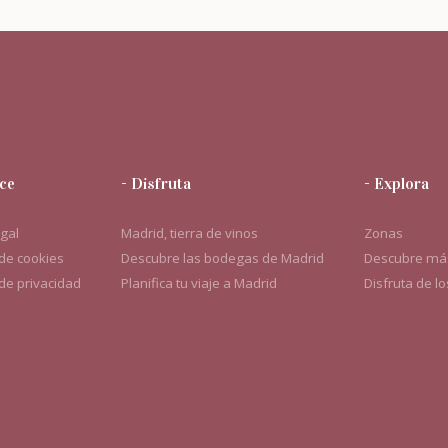
ce
- Disfruta
- Explora
egal
Madrid, tierra de vinos
Zonas
 de cookies
Descubre las bodegas de Madrid
Descubre más
 de privacidad
Planifica tu viaje a Madrid
Disfruta de l